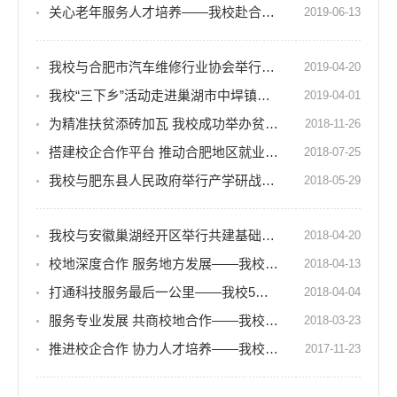
关心老年服务人才培养——我校赴合肥市民政局洽谈老年服务人才培养校地合作事宜
2019-06-13
我校与合肥市汽车维修行业协会举行产学研合作签约仪式
2019-04-20
我校“三下乡”活动走进巢湖市中垾镇小联圩村
2019-04-01
为精准扶贫添砖加瓦 我校成功举办贫困村创业致富带头人培训班
2018-11-26
搭建校企合作平台 推动合肥地区就业——校领导到合肥汽车客运有限公司调研考查
2018-07-25
我校与肥东县人民政府举行产学研战略合作签约仪式
2018-05-29
我校与安徽巢湖经开区举行共建基础型人才培养基地签约仪式
2018-04-20
校地深度合作 服务地方发展——我校赴肥东县人民政府洽谈校地合作事宜
2018-04-13
打通科技服务最后一公里——我校5名教师入选巢湖市第七批科技特派员
2018-04-04
服务专业发展 共商校地合作——我校与巢湖中庙街道办事处洽谈校地合作事宜
2018-03-23
推进校企合作 协力人才培养——我校与安徽百姓缘大药房连锁有限公司签订战略合作协议
2017-11-23