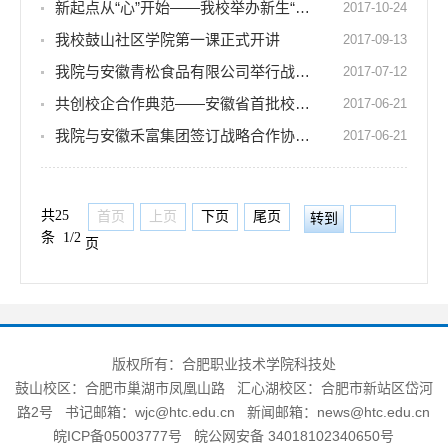
新起点从“心”开始——我校举办新生“适应与发展”系列心理讲座
2017-10-24
我校鼓山社区学院第一课正式开讲
2017-09-13
我院与安徽青松食品有限公司举行战略合作签约仪式
2017-07-12
共创校企合作典范——安徽省首批校企合作示范基地落户我院
2017-06-21
我院与安徽禾富集团签订战略合作协议 携手共谋发展
2017-06-21
共25
首页
上页
下页
尾页
条 1/2
页
版权所有：合肥职业技术学院科技处
鼓山校区：合肥市巢湖市凤凰山路 汇心湖校区：合肥市新站区岱河
路2号 书记邮箱：wjc@htc.edu.cn 新闻邮箱：news@htc.edu.cn
皖ICP备05003777号 皖公网安备 34018102340650号